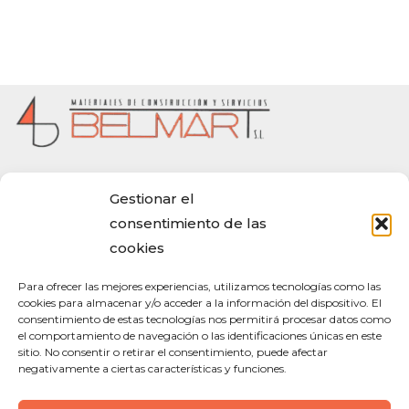
CONTACTA CON NOSOTROS
Gestionar el
consentimiento de las
Calle Santa Rita 12, Argamasilla de Alba (Ciudad Real)
cookies
C.P 13710
926 521 077 | 670 271 438
Para ofrecer las mejores experiencias, utilizamos tecnologías como las
belmart.mcs@gmail.com
cookies para almacenar y/o acceder a la información del dispositivo. El
consentimiento de estas tecnologías nos permitirá procesar datos como
el comportamiento de navegación o las identificaciones únicas en este
ENLACES LEGALES
sitio. No consentir o retirar el consentimiento, puede afectar
negativamente a ciertas características y funciones.
Aviso Legal