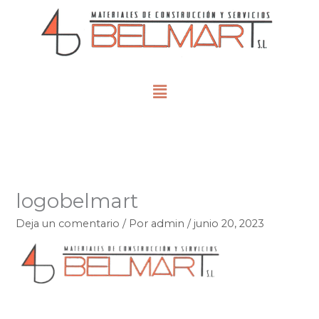
Ir
al
contenido
Menú
logobelmart
Deja un comentario
/ Por
admin
/
junio 20, 2023