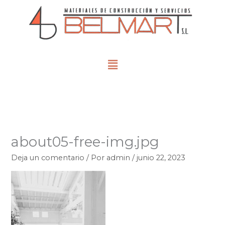
Ir
al
contenido
Menú
about05-free-img.jpg
Deja un comentario
/ Por
admin
/
junio 22, 2023